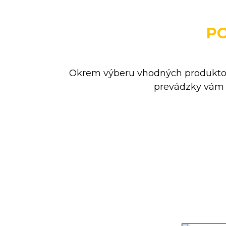
P
Okrem výberu vhodných produktov
prevádzky vám u