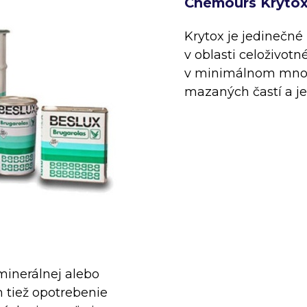
Chemours Kryto
Krytox je jedinečn
v oblasti celoživot
v minimálnom množs
mazaných častí a je
minerálnej alebo
m tiež opotrebenie