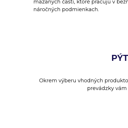
mazaných častí, ktoré pracujú v bež
náročných podmienkach.
PÝT
Okrem výberu vhodných produktov
prevádzky vám u