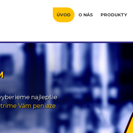
ÚVOD
O NÁS
PRODUKTY
M
vyberieme
najlepšie
etríme
Vám
peniaze