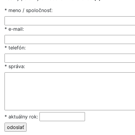
* meno / spoločnosť
:
* e-mail
:
* telefón
:
* správa
:
* aktuálny rok
: