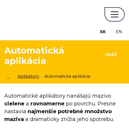
SK
EN
Automatická
SPÄŤ
aplikácia
Aplikátory
Automatická aplikácia
Automatické aplikátory nanášajú mazivo
cielene
a
rovnomerne
po povrchu. Presne
nastavia
najmenšie potrebné množstvo
maziva
a dramaticky znížia jeho spotrebu.