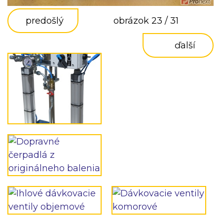
predošlý
obrázok 23 / 31
ďalší