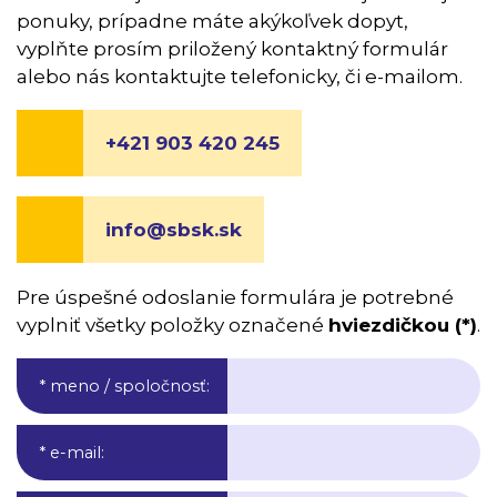
ponuky, prípadne máte akýkoľvek dopyt,
vyplňte prosím priložený kontaktný formulár
alebo nás kontaktujte telefonicky, či e-mailom.
+421 903 420 245
info@sbsk.sk
Pre úspešné odoslanie formulára je potrebné
vyplniť všetky položky označené
hviezdičkou (*)
.
* meno / spoločnosť
:
* e-mail
: