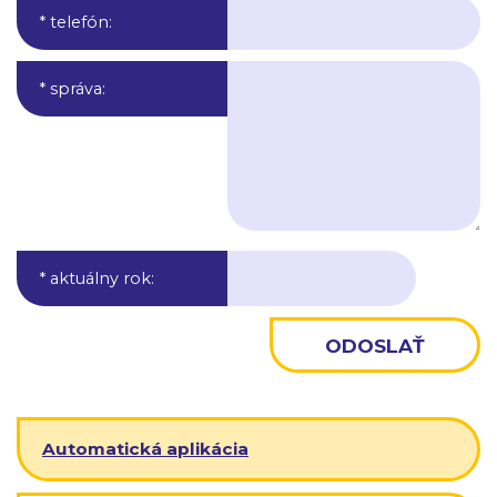
* telefón
:
* správa
:
* aktuálny rok
:
Automatická aplikácia