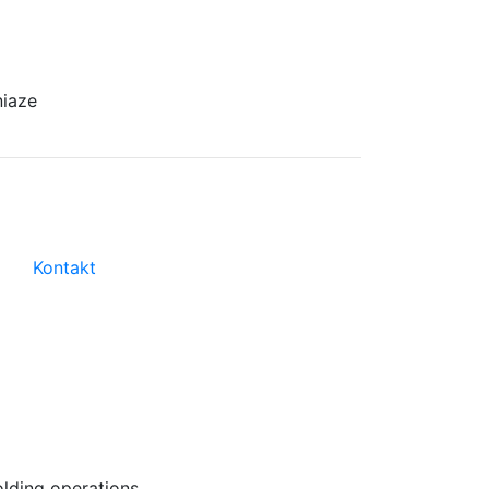
niaze
Kontakt
lding operations.