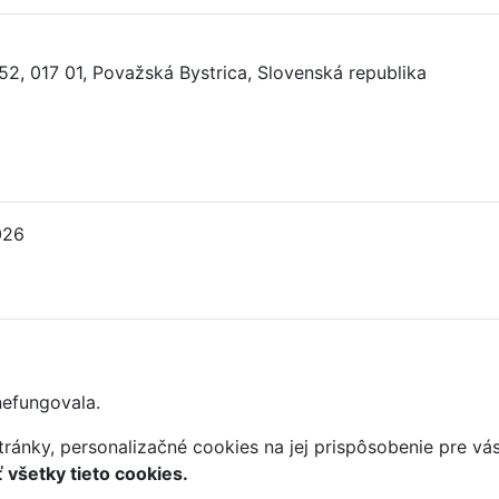
 52
,
017 01, Považská Bystrica
,
Slovenská republika
026
nefungovala.
ránky, personalizačné cookies na jej prispôsobenie pre vá
všetky tieto cookies.