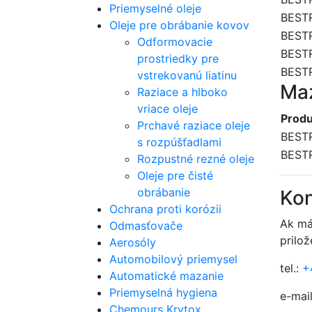
Priemyselné oleje
BESTR
Oleje pre obrábanie kovov
BEST
Odformovacie
BESTR
prostriedky pre
BESTR
vstrekovanú liatinu
Maz
Raziace a hlboko
vriace oleje
Produ
Prchavé raziace oleje
BESTR
s rozpúšťadlami
BESTR
Rozpustné rezné oleje
Oleje pre čisté
obrábanie
Kon
Ochrana proti korózii
Ak má
Odmasťovače
prilož
Aerosóly
Automobilový priemysel
tel.:
+
Automatické mazanie
Priemyselná hygiena
e-mail
Chemours Krytox