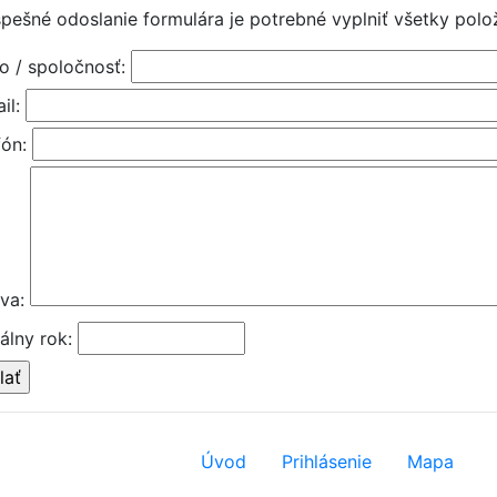
spešné odoslanie formulára je potrebné vyplniť všetky po
o / spoločnosť
:
il
:
fón
:
áva
:
álny rok
:
Úvod
Prihlásenie
Mapa