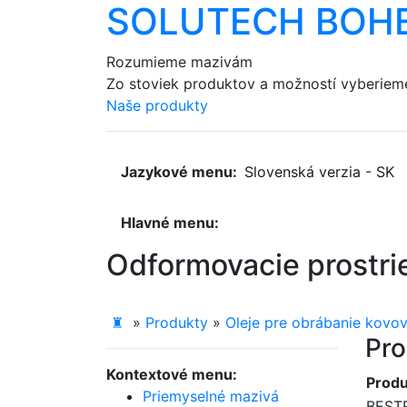
SOLUTECH BOHEMI
Rozumieme
mazivám
Zo
stoviek
produktov
a možností
vyberiem
Naše produkty
Jazykové menu:
Slovenská verzia
-
SK
Hlavné menu:
Odformovacie prostrie
♜
»
Produkty
»
Oleje pre obrábanie kovo
Pro
Kontextové menu:
Produ
Priemyselné mazivá
BESTR