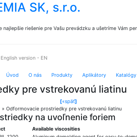
A SK, s.r.o.
e
najlepšie
riešenie
pre
Vašu
prevádzku
a ušetríme
Vám
pe
English version
-
EN
Úvod
O nás
Produkty
Aplikátory
Katalógy
dky pre vstrekovanú liatinu
[
«
späť
]
v
»
Odformovacie prostriedky pre vstrekovanú liatinu
striedky na uvoľnenie foriem
ct
Available viscosities
IL 1200
Aluminum demolding agent for easy-to-demo