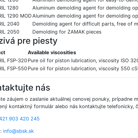
IL 1280
Aluminum demolding agent for demolding ope
RIL 1290 MOD
Aluminum demolding agent for demolding ope
IL 2040
Demolding agent for difficult parts, free of mi
IL 2050
Demolding for ZAMAK pieces
ivá pre piesty
ct
Available viscosities
IL FSP-320
Pure oil for piston lubrication, viscosity ISO 32
IL FSP-550
Pure oil for piston lubrication, viscosity 550 cS
taktujte nás
te záujem o zaslanie aktuálnej cenovej ponuky, prípadne 
ený kontaktný formulár alebo nás kontaktujte telefonicky, 
421 903 420 245
:
info@sbsk.sk