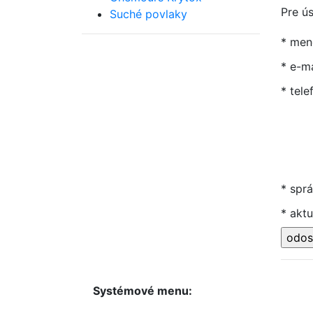
Pre ú
Suché povlaky
* men
* e-ma
* tele
* spr
* aktu
Systémové menu: