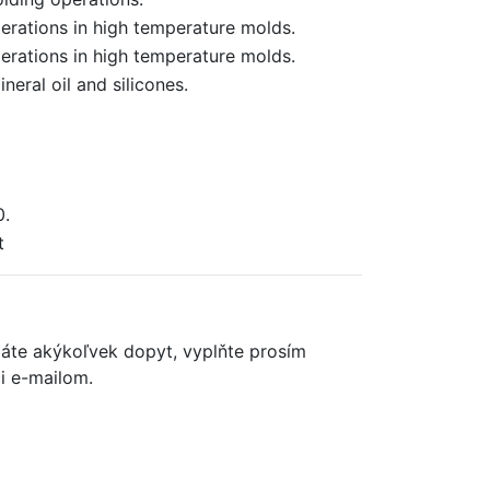
rations in high temperature molds.
rations in high temperature molds.
neral oil and silicones.
0.
t
máte akýkoľvek dopyt, vyplňte prosím
či e-mailom.