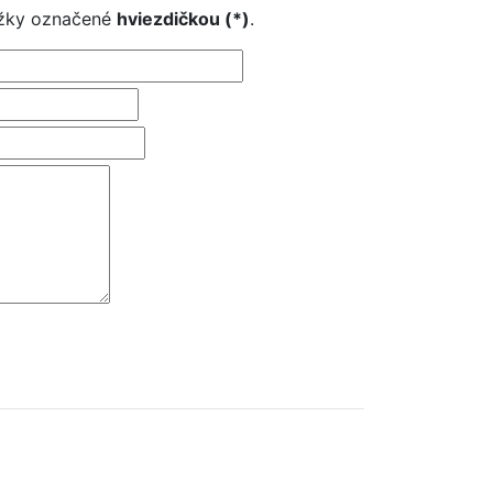
ložky označené
hviezdičkou (*)
.